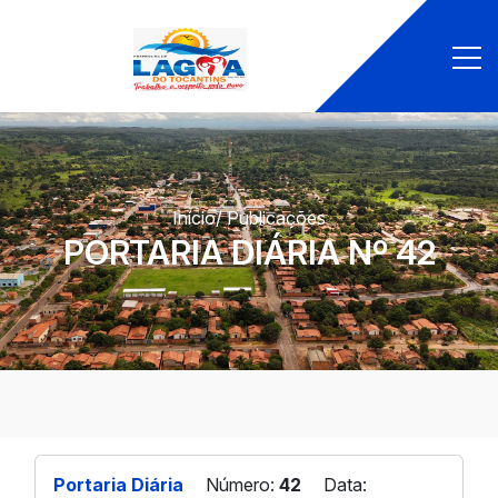
Início
/ Publicações
PORTARIA DIÁRIA Nº 42
Portaria Diária
Número:
42
Data: