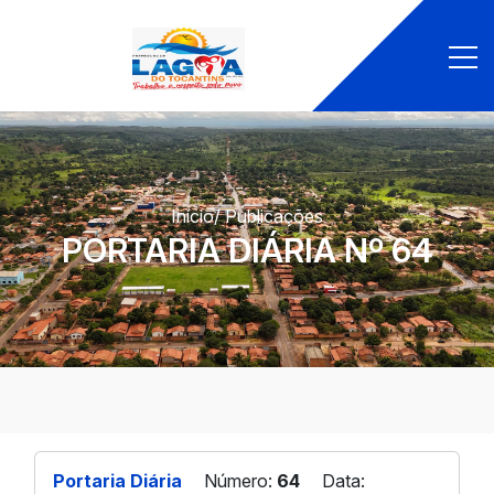
Início
/ Publicações
PORTARIA DIÁRIA Nº 64
Portaria Diária
Número:
64
Data: